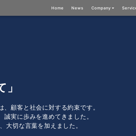
Home
News
Company
Servic
企業理念
会社概要
所在地の案内
て」
は、顧客と社会に対する約束です。
、誠実に歩みを進めてきました。
に、大切な言葉を加えました。